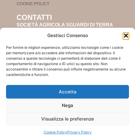
COOKIE POLICY
CONTATTI
SOCIETÀ AGRICOLA SGUARDI DI TERRA
S.R.L.
Gestisci Consenso
Località produttiva:
25017 Lonato del Garda (BS)
Per fornire le migliori esperienze, utilizziamo tecnologie come i cookie
Sede legale:
per memorizzare e/o accedere alle informazioni del dispositivo. Il
Via Dante, 15 – 20010 Boffalora S/T (MI)
consenso a queste tecnologie ci permetterà di elaborare dati come il
P.IVA 09025170961
comportamento di navigazione o ID unici su questo sito. Non
acconsentire o ritirare il consenso può influire negativamente su alcune
info@sguardiditerra.it
caratteristiche e funzioni.
export@sguardiditerra.it
Accetta
Nega
Visualizza le preferenze
Sguardi di Terra | Via Dante, 15 – 20010 Boffalora S/T
(MI) | P.iva 09025170961 | info@sguardiditerra.it |
Designed by Olivares
Cookie Policy
Privacy Policy